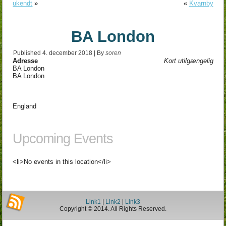
ukendt
»
«
Kvarnby
BA London
Published
4. december 2018
|
By
soren
Adresse
Kort utilgængelig
BA London
BA London
England
Upcoming Events
<li>No events in this location</li>
Link1
|
Link2
|
Link3
Copyright © 2014. All Rights Reserved.