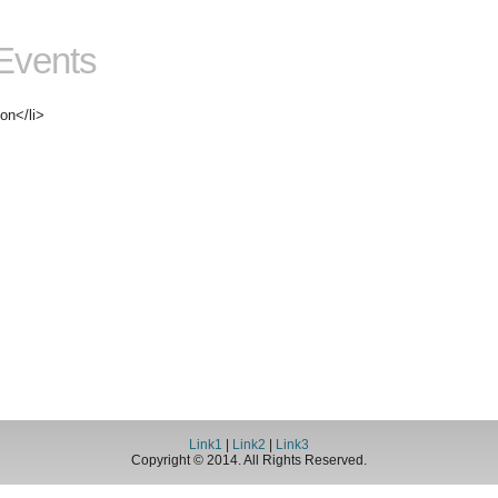
Events
ion</li>
Link1
|
Link2
|
Link3
Copyright © 2014. All Rights Reserved.