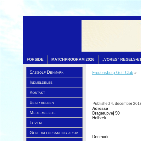
FORSIDE
MATCHPROGRAM 2026
„VORES“ REGELSÆ
Sasgolf Denmark
Fredensborg Golf Club
»
Indmeldelse
Kontakt
Bestyrelsen
Published
4. december 201
Adresse
Medlemsliste
Dragerupvej 50
Holbæk
Lovene
Generalforsamling arkiv
Denmark