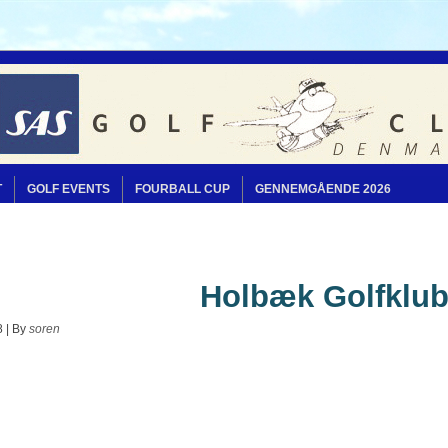
T
GOLF EVENTS
FOURBALL CUP
GENNEMGÅENDE 2026
Holbæk Golfklu
8
|
By
soren