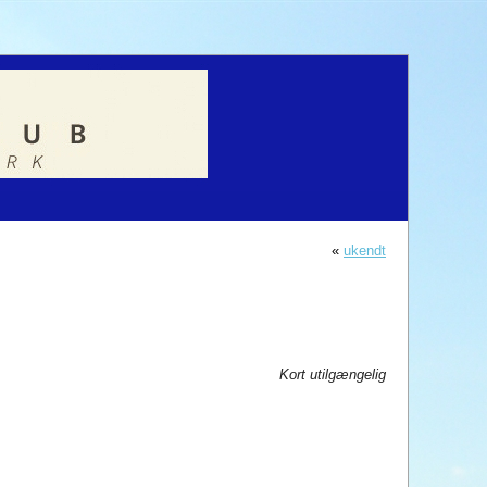
«
ukendt
b
Kort utilgængelig