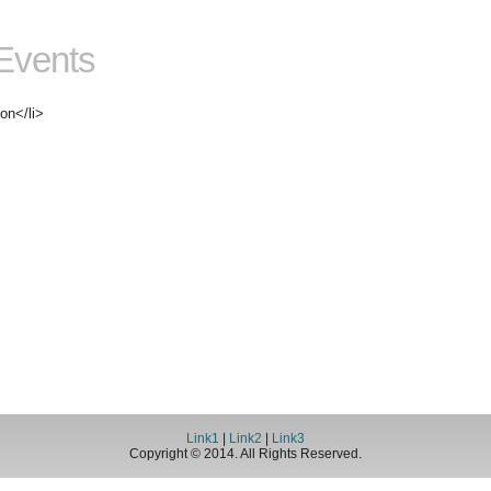
Events
ion</li>
Link1
|
Link2
|
Link3
Copyright © 2014. All Rights Reserved.