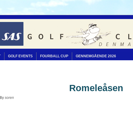
T
GOLF EVENTS
FOURBALL CUP
GENNEMGÅENDE 2026
Romeleåsen
By
soren