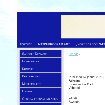
FORSIDE
MATCHPROGRAM 2026
„VORES“ REGELSÆ
Sasgolf Denmark
ukendt
»
Indmeldelse
Kontakt
Bestyrelsen
Published
14. januar 2021
|
Adresse
Medlemsliste
Kvarnbrodda 1191
Veberöd
Lovene
24796
Generalforsamling arkiv
Sweden