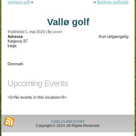
værløse golf
»
«
Bedinge golfklubb
Vallø golf
Published
1. maj 2020
|
By
soren
Adresse
Kort utilgængelig
Køgevej 87
køge
Denmark
Upcoming Events
<li>No events in this location</li>
Link1
|
Link2
|
Link3
Copyright © 2014. All Rights Reserved.