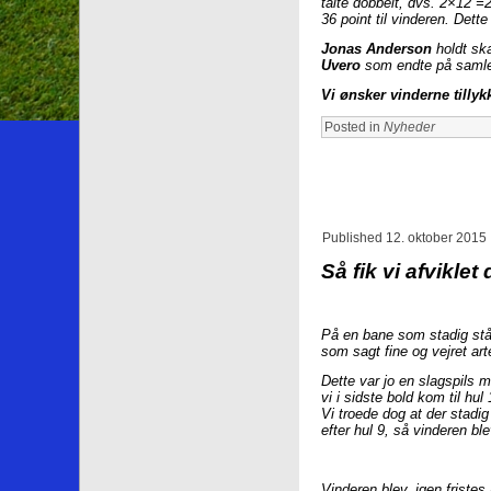
talte dobbelt, dvs. 2×12 =2
36 point til vinderen. Dett
Jonas Anderson
holdt sk
Uvero
som endte på saml
Vi ønsker vinderne tilly
Posted in
Nyheder
Published
12. oktober 2015
Så fik vi afvikle
På en bane som stadig står
som sagt fine og vejret ar
Dette var jo en slagspils m
vi i sidste bold kom til hu
Vi troede dog at der stadig
efter hul 9, så vinderen bl
Vinderen blev, igen fristes