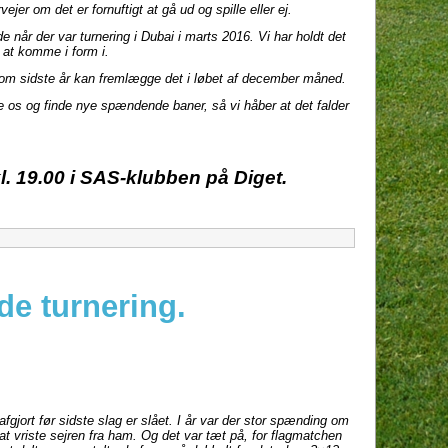
er om det er fornuftigt at gå ud og spille eller ej.
lde når der var turnering i Dubai i marts 2016. Vi har holdt det
l at komme i form i.
 som sidste år kan fremlægge det i løbet af december måned.
ye os og finde nye spændende baner, så vi håber at det falder
l. 19.00 i SAS-klubben på Diget.
e turnering.
 afgjort før sidste slag er slået. I år var der stor spænding om
 at vriste sejren fra ham. Og det var tæt på, for flagmatchen