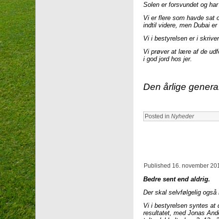
Solen er forsvundet og har 
Vi er flere som havde sat os
indtil videre, men Dubai er
Vi i bestyrelsen er i skri
Vi prøver at lære af de ud
i god jord hos jer.
Den årlige general
Posted in
Nyheder
Published
16. november 20
Bedre sent end aldrig.
Der skal selvfølgelig også
Vi i bestyrelsen syntes at d
resultatet, med Jonas Ander