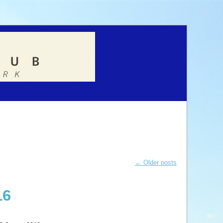
←
Older posts
16