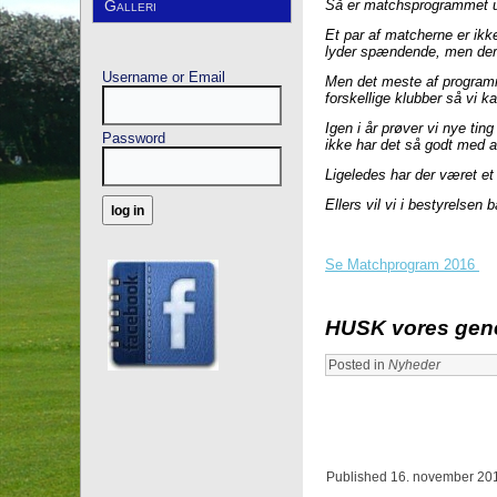
Galleri
Så er matchsprogrammet ude 
Et par af matcherne er ikke
lyder spændende, men der s
Username or Email
Men det meste af programmet
forskellige klubber så vi k
Igen i år prøver vi nye ti
Password
ikke har det så godt med a
Ligeledes har der været e
Ellers vil vi i bestyrelsen
Se Matchprogram 2016
HUSK vores gener
Posted in
Nyheder
Published
16. november 20