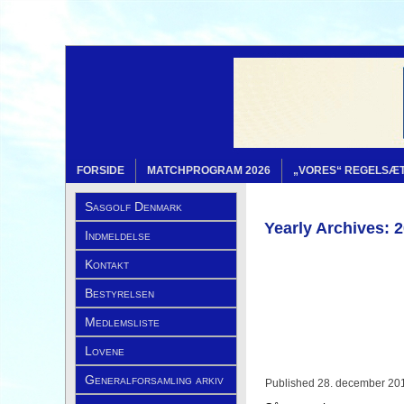
FORSIDE
MATCHPROGRAM 2026
„VORES“ REGELSÆ
Sasgolf Denmark
Yearly Archives:
2
Indmeldelse
Kontakt
Bestyrelsen
Medlemsliste
Lovene
Generalforsamling arkiv
Published
28. december 20