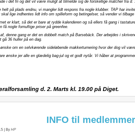
i det fri og det vil være muligt at tilmelde sig de forskellige matcher fra d.
 helt på plads endnu, vi mangler lidt respons fra nogle klubber. TAP har invitere
kal lige indhentes lidt info om spilleform og betingelser, så vender vi tilbag
 er klart, så det er bare at rydde kalenderen og så ellers få gang i tastaturet
an få nogle fornuftige priser på greenfee.
ng af, denne gang er det en dobbelt match på Barsebäck. Der arbejdes i skriven
t gå 36 huller på en dag.
t ønske om en selvkørende sideløbende makkerturnering hvor der dog vil være 
 bare ønske jer alle en glædelig bag-jul og et godt nytår. Vi håber at programmet
alforsamling d. 2. Marts kl. 19.00 på Diget.
INFO til medlemmer
15
|
By
HP