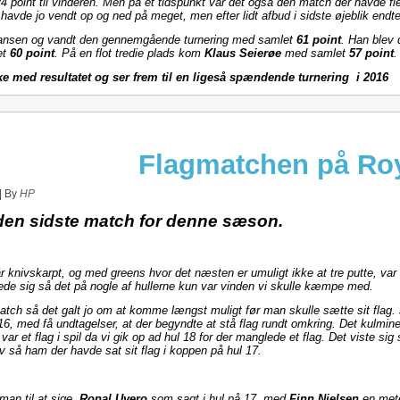
4 point til vinderen. Men på et tidspunkt var det også den match der havde fle
e havde jo vendt op og ned på meget, men efter lidt afbud i sidste øjeblik endt
ansen og vandt den gennemgående turnering med samlet
61 point
. Han blev 
et
60 point
. På en flot tredie plads kom
Klaus Seierøe
med samlet
57 point
.
kke med resultatet og ser frem til en ligeså spændende turnering i 2016
Flagmatchen på Roy
|
By
HP
t den sidste match for denne sæson.
 knivskarpt, og med greens hvor det næsten er umuligt ikke at tre putte, va
tede sig så det på nogle af hullerne kun var vinden vi skulle kæmpe med.
atch så det galt jo om at komme længst muligt før man skulle sætte sit flag. J
l 16, med få undtagelser, at der begyndte at stå flag rundt omkring. Det kulmi
 var et flag i spil da vi gik op ad hul 18 for der manglede et flag. Det viste si
ev så ham der havde sat sit flag i koppen på hul 17.
 man til at sige,
Ronal Uvero
som sagt i hul på 17
,
med
Finn Nielsen
en mete