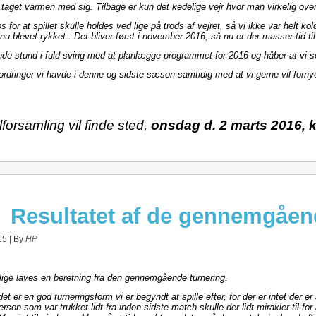
taget varmen med sig. Tilbage er kun det kedelige vejr hvor man virkelig overvej
 for at spillet skulle holdes ved lige på trods af vejret, så vi ikke var helt ko
 nu blevet rykket . Det bliver først i november 2016, så nu er der masser tid ti
vende stund i fuld sving med at planlægge programmet for 2016 og håber at vi
fordringer vi havde i denne og sidste sæson samtidig med at vi gerne vil forn
forsamling vil finde sted,
onsdag d. 2 marts 2016, k
Resultatet af de gennemgåend
15
|
By
HP
 lige laves en beretning fra den gennemgående turnering.
et er en god turneringsform vi er begyndt at spille efter, for der er intet der er
son som var trukket lidt fra inden sidste match skulle der lidt mirakler til for