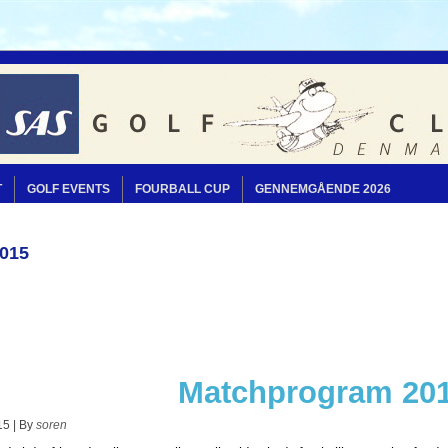
T
GOLF EVENTS
FOURBALL CUP
GENNEMGÅENDE 2026
015
Matchprogram 20
15
|
By
soren