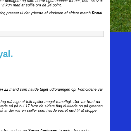
st deltagere og talte derfor også dobbelt for det, dvs. 3×12 =
e vi kun med at spille om de 24 point.
dog presset til det yderste af vinderen af sidste match
Ronal
al.
r vi 22 mand som havde taget udfordringen op. Forholdene var
eg må sige at folk spiller meget fornuftigt. Det var først da
nerede så på hul 17 hvor de sidste flag dukkede op på greenen.
g så at der var en spiller som havde været nød til at stoppe
r fra pinden, og
Søren Andersen
to meter fra pinden,